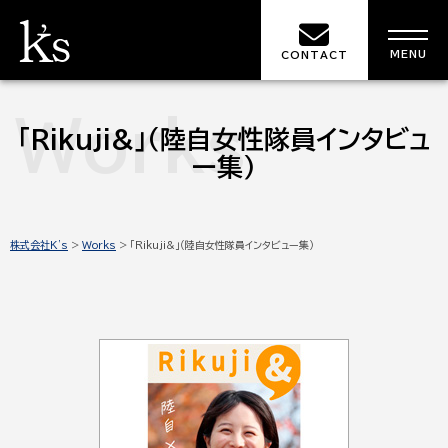
MENU
CONTACT
Works
「Rikuji&」（陸自女性隊員インタビュ
ー集）
株式会社K's
>
Works
>
「Rikuji&」（陸自女性隊員インタビュー集）